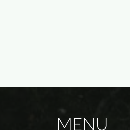
S
Saiba mais
MENU